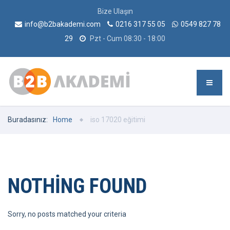
Bize Ulaşın
info@b2bakademi.com
0216 317 55 05
0549 827 78
29
Pzt - Cum 08:30 - 18:00
Buradasınız:
Home
iso 17020 eğitimi
NOTHING FOUND
Sorry, no posts matched your criteria