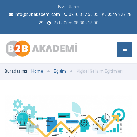
Bize Ulaşın
info@b2bakademi.com
0216 317 55 05
0549 827 78
29
Pzt - Cum 08:30 - 18:00
Buradasınız:
Home
Eğitim
Kişisel Gelişim Eğitimleri