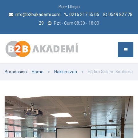
Bize Ulaşın
info@b2bakademi.com
0216 317 55 05
0549 827 78
29
Pzt - Cum 08:30 - 18:00
Buradasınız:
Home
Hakkımızda
Eğitim Salonu Kiralama