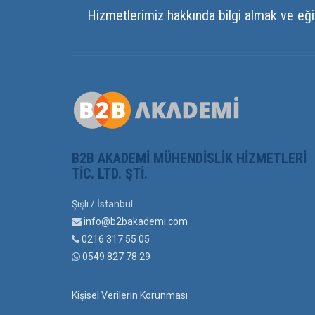
Hizmetlerimiz hakkında bilgi almak ve eği
B2B AKADEMI MÜHENDISLIK HIZMETLERI
TIC. LTD. ŞTI.
Şişli / İstanbul
info@b2bakademi.com
0216 317 55 05
0549 827 78 29
Kişisel Verilerin Korunması