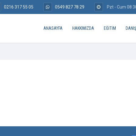
0216 317 55 05
0549 827 78 29
Pzt - Cum 08:30
ANASAYFA
HAKKIMIZDA
EĞITIM
DANI