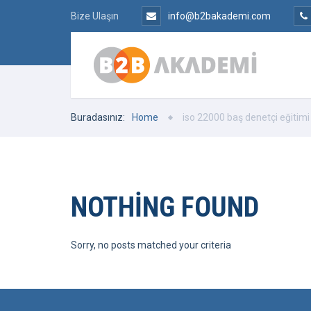
Bize Ulaşın
info@b2bakademi.com
Buradasınız:
Home
iso 22000 baş denetçi eğitimi
NOTHING FOUND
Sorry, no posts matched your criteria