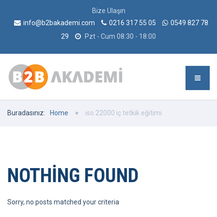
Bize Ulaşın
info@b2bakademi.com
0216 317 55 05
0549 827 78
29
Pzt - Cum 08:30 - 18:00
Buradasınız:
Home
iso 22000 iç tetkik eğitimi
NOTHING FOUND
Sorry, no posts matched your criteria