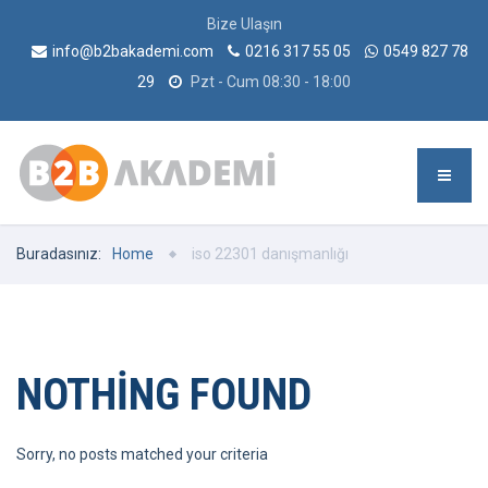
Bize Ulaşın
info@b2bakademi.com
0216 317 55 05
0549 827 78
29
Pzt - Cum 08:30 - 18:00
Buradasınız:
Home
iso 22301 danışmanlığı
NOTHING FOUND
Sorry, no posts matched your criteria