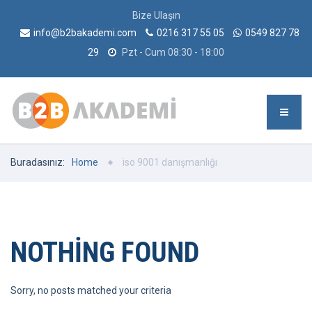
Bize Ulaşın
info@b2bakademi.com
0216 317 55 05
0549 827 78
29
Pzt - Cum 08:30 - 18:00
Buradasınız:
Home
iso 9001 danışmanlığı
NOTHING FOUND
Sorry, no posts matched your criteria