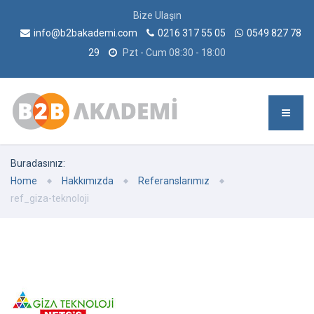
Bize Ulaşın
info@b2bakademi.com
0216 317 55 05
0549 827 78
29
Pzt - Cum 08:30 - 18:00
Buradasınız:
Home
Hakkımızda
Referanslarımız
ref_giza-teknoloji