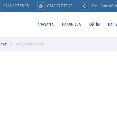
0216 317 55 05
0549 827 78 29
Pzt - Cum 08:30
ANASAYFA
HAKKIMIZDA
EĞITIM
DANI
ımız
ref_soktas-tekstil