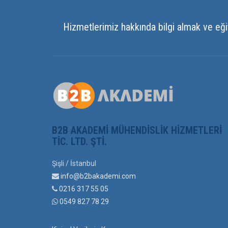
Hizmetlerimiz hakkında bilgi almak ve eği
B2B AKADEMI MÜHENDISLIK HIZMETLERI
TIC. LTD. ŞTI.
Şişli / İstanbul
info@b2bakademi.com
0216 317 55 05
0549 827 78 29