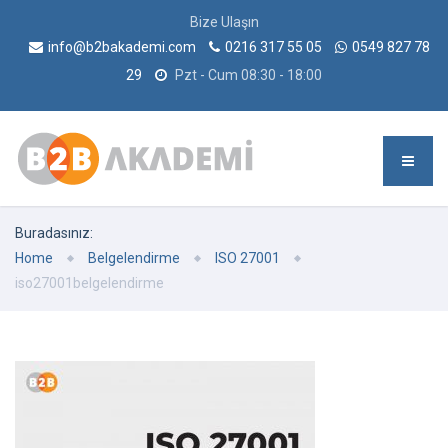
Bize Ulaşın
info@b2bakademi.com
0216 317 55 05
0549 827 78
29
Pzt - Cum 08:30 - 18:00
Buradasınız:
Home
Belgelendirme
ISO 27001
iso27001belgelendirme