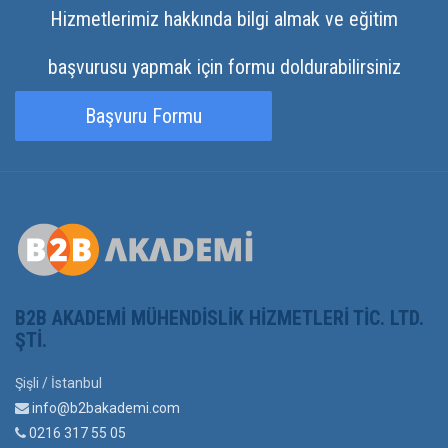
Hizmetlerimiz hakkında bilgi almak ve eğitim
başvurusu yapmak için formu doldurabilirsiniz
Başvuru Formu
B2B AKADEMI MÜHENDISLIK HIZMETLERI TIC. LTD.
ŞTI.
Şişli / İstanbul
info@b2bakademi.com
0216 317 55 05