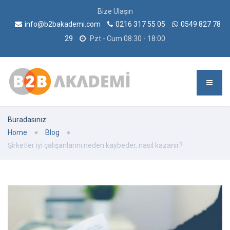
Bize Ulaşın
info@b2bakademi.com
0216 317 55 05
0549 827 78
29
Pzt - Cum 08:30 - 18:00
Buradasınız:
Home
Blog
Şirketler iyi çalışanlarını neden kaybeder, nasıl kazanır?