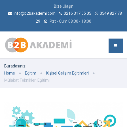
Bize Ulaşın
info@b2bakademi.com
0216 317 55 05
0549 827 78
29
Pzt - Cum 08:30 - 18:00
Buradasınız:
Home
Eğitim
Kişisel Gelişim Eğitimleri
Mülakat Teknikleri Eğitimi