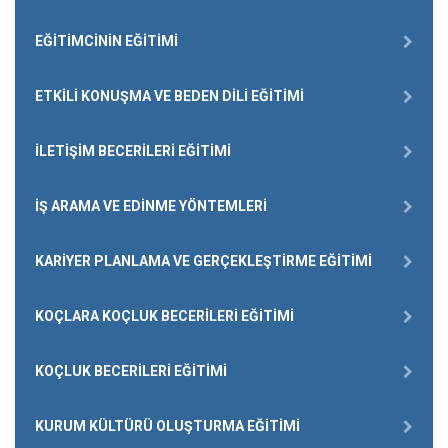
EĞITIMCININ EĞITIMI
ETKILI KONUŞMA VE BEDEN DILI EĞITIMI
İLETIŞIM BECERILERI EĞITIMI
İŞ ARAMA VE EDINME YÖNTEMLERI
KARIYER PLANLAMA VE GERÇEKLEŞTIRME EĞITIMI
KOÇLARA KOÇLUK BECERILERI EĞITIMI
KOÇLUK BECERILERI EĞITIMI
KURUM KÜLTÜRÜ OLUŞTURMA EĞITIMI