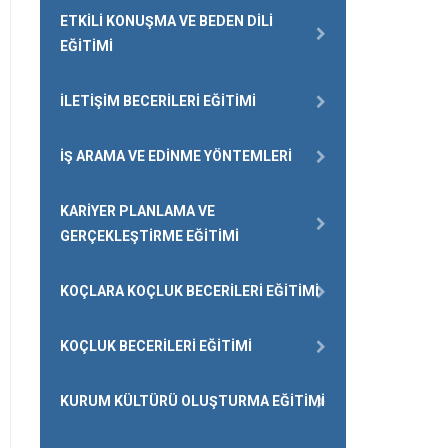
ETKILI KONUŞMA VE BEDEN DILI
EĞITIMI
İLETIŞIM BECERILERI EĞITIMI
İŞ ARAMA VE EDINME YÖNTEMLERI
KARIYER PLANLAMA VE
GERÇEKLEŞTIRME EĞITIMI
KOÇLARA KOÇLUK BECERILERI EĞITIMI
KOÇLUK BECERILERI EĞITIMI
KURUM KÜLTÜRÜ OLUŞTURMA EĞITIMI