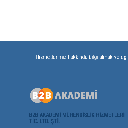
Hizmetlerimiz hakkında bilgi almak ve eği
B2B AKADEMI MÜHENDISLIK HIZMETLERI
TIC. LTD. ŞTI.