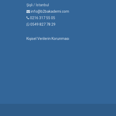
Şişli / İstanbul
info@b2bakademi.com
0216 317 55 05
0549 827 78 29
Kişisel Verilerin Korunması