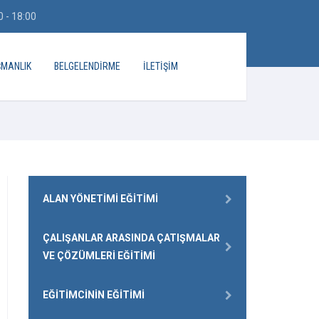
 - 18:00
ŞMANLIK
BELGELENDIRME
İLETIŞIM
ALAN YÖNETIMI EĞITIMI
ÇALIŞANLAR ARASINDA ÇATIŞMALAR
VE ÇÖZÜMLERI EĞITIMI
EĞITIMCININ EĞITIMI