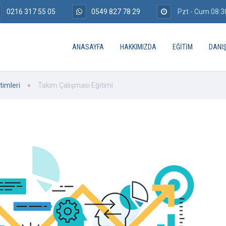
0216 317 55 05
0549 827 78 29
Pzt - Cum 08:30
ANASAYFA
HAKKIMIZDA
EĞITIM
DANI
timleri
Takım Çalışması Eğitimi